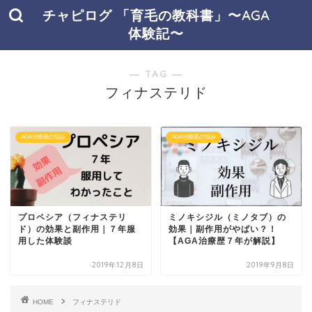
チャピログ 「育毛の教科書」〜AGA
体験記〜
― TAG ―
フィナステリド
AGA治療薬の悩み
AGA治療薬の悩み
プロペシア（フィナステリ
ミノキシジル（ミノタブ）の
ド）の効果と副作用｜７年服
効果｜副作用がやばい？！
用した体験談
【AGA治療歴７年が解説】
2019年12月8日
2019年9月8日
HOME
フィナステリド