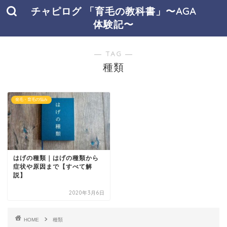
チャピログ 「育毛の教科書」〜AGA
体験記〜
― TAG ―
種類
発毛・育毛の悩み
はげの種類｜はげの種類から
症状や原因まで【すべて解
説】
2020年3月6日
HOME
種類