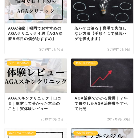
AGA治療｜福岡でおすすめの
若ハゲは治る｜育毛で失敗し
AGAクリニック４選【AGA治
ない方法【手順４つで脱若ハ
療８年目の僕がおすすめ】
ゲを伝えます】
2019年10月16日
2019年10月6日
発毛・育毛の悩み
発毛・育毛の悩み
AGAスキンクリニック｜口コ
AGA治療でかかる費用｜７年
ミ｜取材して分かった本当の
で費やしたAGA治療費をすべ
こと｜実体験レビュー
て公開
2019年10月2日
2019年9月30日
AGAクリニックの悩み
AGA治療薬の悩み