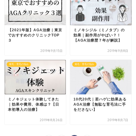
【2021年版】AGA治療｜東京
ミノキシジル（ミノタブ）の
でおすすめのクリニックTOP
効果｜副作用がやばい？！
３
【AGA治療歴７年が解説】
2019年9月15日
2019年9月8日
発毛・育毛の悩み
発毛・育毛の悩み
ミノキジェット体験してきた
10代20代｜若ハゲに効果ある
｜効果や費用、体感は？【日
AGA治療【無駄な育毛法に手
本初導入の治療】
をださない】
2019年8月26日
2019年8月7日