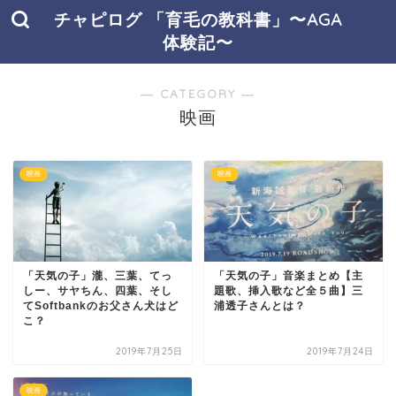
チャピログ 「育毛の教科書」〜AGA
体験記〜
― CATEGORY ―
映画
映画
映画
「天気の子」瀧、三葉、てっ
「天気の子」音楽まとめ【主
しー、サヤちん、四葉、そし
題歌、挿入歌など全５曲】三
てSoftbankのお父さん犬はど
浦透子さんとは？
こ？
2019年7月25日
2019年7月24日
映画