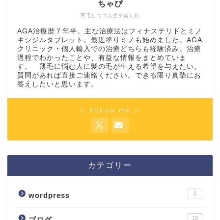
ちゃぴ
育毛しつつ人生を楽しむ
AGA治療歴７年半。主な治療法はフィナステリドとミノ
キシジルタブレット。最近塗りミノも始めました。AGA
クリニック・個人輸入での治療どちらも経験済み。治療
過程でわかったことや、有益な情報をまとめていま
す。 薄毛に悩む人に髪の毛が生える希望を与えたい。
質問があれば直接ご連絡ください。できる限り真摯にお
答えしたいと思います。
＼ Follow me ／
カテゴリー
3
wordpress
10
ブログ