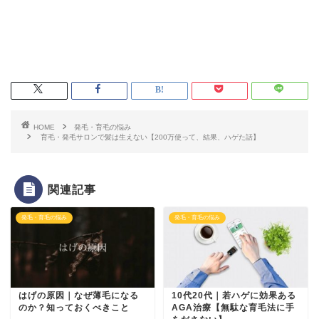
HOME
発毛・育毛の悩み
育毛・発毛サロンで髪は生えない【200万使って、結果、ハゲた話】
関連記事
発毛・育毛の悩み
発毛・育毛の悩み
はげの原因｜なぜ薄毛になる
10代20代｜若ハゲに効果ある
のか？知っておくべきこと
AGA治療【無駄な育毛法に手