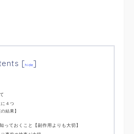
tents
[
]
hide
て
主に４つ
僕の結果】
知っておくこと【副作用よりも大切】