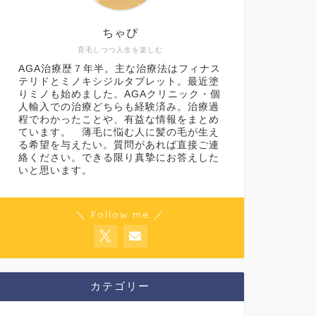
ちゃぴ
育毛しつつ人生を楽しむ
AGA治療歴７年半。主な治療法はフィナス
テリドとミノキシジルタブレット。最近塗
りミノも始めました。AGAクリニック・個
人輸入での治療どちらも経験済み。治療過
程でわかったことや、有益な情報をまとめ
ています。 薄毛に悩む人に髪の毛が生え
る希望を与えたい。質問があれば直接ご連
絡ください。できる限り真摯にお答えした
いと思います。
＼ Follow me ／
カテゴリー